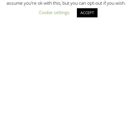
assume you're ok with this, but you can opt-out if you wish.
Cookie settings
ACCEPT
Asiaq-mit paasissutissat
silaannaap pissusaanut
imernullu tunngasut
inuiaqatigiit
aningaasaqarnerannut
sunniuteqartussatut
tunniunneqarput
Asiap
NunaGIS-
imut