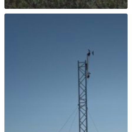
Asiaq-
mit
paasissutissat
silaannaap
pissusaanut
imernullu
tunngasut
inuiaqatigiit
aningaasaqarnerannut
sunniuteqartussatut
tunniunneqarput