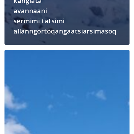
kangiata
avannaani
sermimi tatsimi
allanngortoqangaatsiarsimasoq
Kalaallit
Nunaanni
sermeq
aattoq
takuneqarsinnaanngitsoq
seismisk
teknologi
atorlugu
tusarnaarneqassaaq