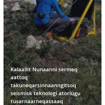
Kalaallit Nunaanni sermeq
aattoq
takuneqarsinnaanngitsoq
seismisk teknologi atorlugu
tusarnaarneqassaaq