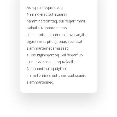
Asiaq suliffeqarfiuvoq
Naalakkersuisut ataanni
namminersortitaq, suliffeqarfimmit
Kalaallit Nunaata nunap
asseqarnissaa aammalu avatangiisit
tigussaasut pillugit paasissutissat
siammarterneqarnissaat
sulissutigineqarpoq. Suliffeqarfiup
siunertaa tassaavoq Kalaallit
Nunaanni inuiaqatigiinni
ineriartornissamut paasissutissanik
siammarterineq.