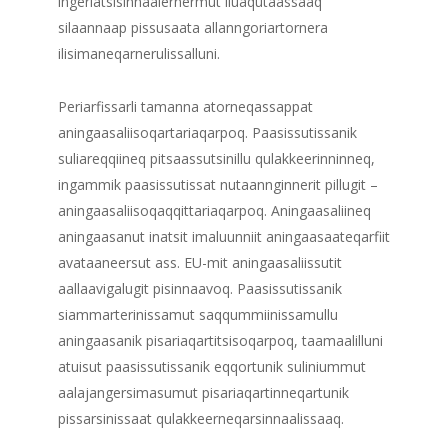
ingerlatsisinnaalernermut iluaqutaassaaq
silaannaap pissusaata allanngoriartornera
ilisimaneqarnerulissalluni.
Periarfissarli tamanna atorneqassappat
aningaasaliisoqartariaqarpoq. Paasissutissanik
suliareqqiineq pitsaassutsinillu qulakkeerinninneq,
ingammik paasissutissat nutaannginnerit pillugit –
aningaasaliisoqaqqittariaqarpoq. Aningaasaliineq
aningaasanut inatsit imaluunniit aningaasaateqarfiit
avataaneersut ass. EU-mit aningaasaliissutit
aallaavigalugit pisinnaavoq. Paasissutissanik
siammarterinissamut saqqummiinissamullu
aningaasanik pisariaqartitsisoqarpoq, taamaalilluni
atuisut paasissutissanik eqqortunik suliniummut
aalajangersimasumut pisariaqartinneqartunik
pissarsinissaat qulakkeerneqarsinnaalissaaq.