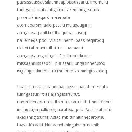
paasissutissat silaannaap pissusaanut imernullu
tunngasut inuiaqatigiinnut akeqanngitsumik
pissarsiarineqarsinnalerpata
atorneqarsinnaalerpatalu inuiaqatigiinni
aningaasaqarnikkut iluaqutaassasoq
nalilerneqarpoq. Misissuinermi paasineqarpoq
ukiuni tallimani tulliuttuni iluanaarut
aningaasanngorlugu 12 millioner kronit
missaanniissasoq – piffissarlu ungasinnerusoq
isigalugu ukiumut 10 millioner kroninngussasoq.
Paasissutissat silaannaap pissusaanut imernullu
tunngassusillit aalajangiisartunut,
namminersortunut, ilisimatusartunut, ilinniarfinnut
inuiaqatigiinnullu pingaaruteqarput. Paasissutissat
akeqanngitsumik Asiaq-mit tunniunneqarpata,
taava Kalaallit Nunaanni minguinnerusumik