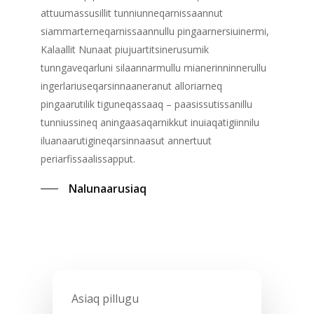
attuumassusillit tunniunneqarnissaannut
siammarterneqarnissaannullu pingaarnersiuinermi,
Kalaallit Nunaat piujuartitsinerusumik
tunngaveqarluni silaannarmullu mianerinninnerullu
ingerlariuseqarsinnaaneranut alloriarneq
pingaarutilik tiguneqassaaq – paasissutissanillu
tunniussineq aningaasaqarnikkut inuiaqatigiinnilu
iluanaarutigineqarsinnaasut annertuut
periarfissaalissapput.
Nalunaarusiaq
Asiaq
pillugu