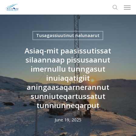
Men
Skip
to
search
main
content
Tusagassiuutinut nalunaarut
Asiaq-mit paasissutissat
silaannaap pissusaanut
imernullu tunngasut
inuiaqatigiit
aningaasaqarnerannut
sunniuteqartussatut
tunniunneqarput
June 19, 2025