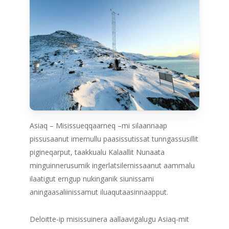
Asiaq – Misissueqqaarneq –mi silaannaap
pissusaanut imernullu paasissutissat tunngassusillit
pigineqarput, taakkualu Kalaallit Nunaata
minguinnerusumik ingerlatsilernissaanut aammalu
ilaatigut erngup nukinganik siunissami
aningaasaliinissamut iluaqutaasinnaapput.
Deloitte-ip misissuinera aallaavigalugu Asiaq-mit