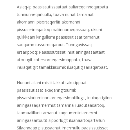
Asiaq-ip paasissutissaataat suliareqqinneqarpata
tunniunneqarlutillu, taava nunat tamalaat
akornanni pisortaqarfiit akornanni
pissuserineqartoq maliinnarneqassaaq, ukiuni
qulikkaani kingullerni paasissutissat tamanut
saqqummiussorneqarput. Tunngavissaq
ersarippoq: Paasissutissat inuit aningaasaataat
atorlugit katersorneqarsimappata, taava
inuiaqatigiit tamakkiisumik iluaqutigisariaqarpaat.
Nunani allani misilittakkat takutippaat
paasissutissat akeqanngitsumik
pissarsiariuminarsarneqarsimatillugit, inuiaqatigiinni
aningaasaqarnermut tamanna iluaqutaasartoq,
taamaalilluni tamanut saqqummiiniarnermi
aningaasartuutit sipporlugit iluanaartoqartarluni.
Silaannaap pisussaanut imermullu paasissutissat