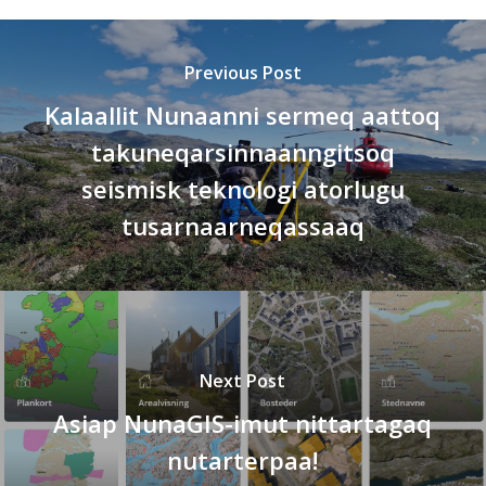
Previous Post
Kalaallit Nunaanni sermeq aattoq
takuneqarsinnaanngitsoq
seismisk teknologi atorlugu
tusarnaarneqassaaq
Next Post
Asiap NunaGIS-imut nittartagaq
nutarterpaa!