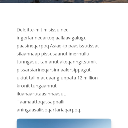
Deloitte-mit
misissuineq
ingerlanneqartoq
aallaavigalugu
paasineqarpoq
Asiaq-ip
paasissutissat
silaannaap
pissusaanut
imernullu
tunngasut
tamanut
akeqanngitsumik
pissarsiarineqarsinnaalersippagut,
ukiut
tallimat
qaangiuppata
12
million
kronit
tungaannut
iluanaarutaasinnaasut.
Taamaattoqassappalli
aningaasaliisoqartariaqarpoq.