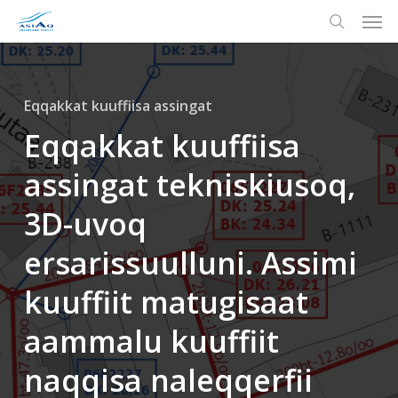
Men
Skip
to
search
main
content
Eqqakkat kuuffiisa assingat
Eqqakkat kuuffiisa
assingat tekniskiusoq,
3D-uvoq
ersarissuulluni. Assimi
kuuffiit matugisaat
aammalu kuuffiit
naqqisa naleqqerfii