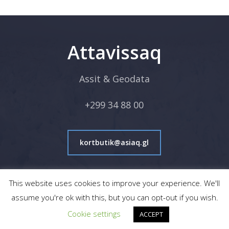
Attavissaq
Assit & Geodata
+299 34 88 00
kortbutik@asiaq.gl
This website uses cookies to improve your experience. We'll
assume you're ok with this, but you can opt-out if you wish.
© 2026 Asiaq.
Cookie settings
ACCEPT