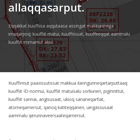
allaqqasarput.
Eqqakkat kuuffiisa aqqutaasa assingat makkuninnga
imaqarpoq: kuuffiit matui, kuuffiissuit, kuuffeeqqat aammalu
kuuffiit immamut akui.
Kuuffinnut paasissutissat makkua ilanngunneqartarputtaaq:
kuuffiit ID-normui, kuuffiit matuisalu sorliuneri, piginnittut,
kuuffiit sannai, angisusaat, ukioq sananeqarfiat,
atorneqarnersut, qanoq katiteqqaneri, uingassusaat
aammalu qerunnaveersaateqarnersut.