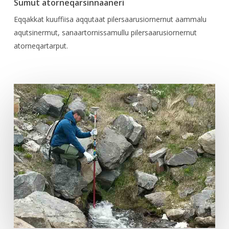
Sumut atorneqarsinnaaneri
Eqqakkat kuuffiisa aqqutaat pilersaarusiornernut aammalu
aqutsinermut, sanaartornissamullu pilersaarusiornernut
atorneqartarput.