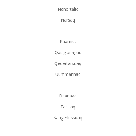
Nanortalik
Narsaq
Paamiut
Qasigiannguit
Qeqertarsuaq
Uummannaq
Qaanaaq
Tasiilaq
Kangerlussuaq