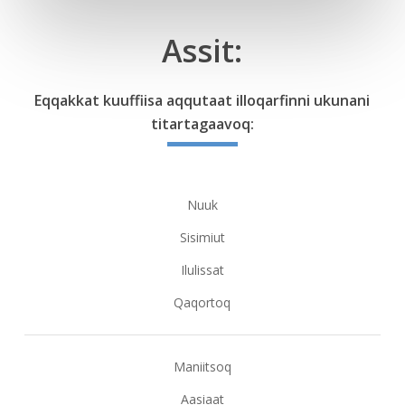
Assit
:
Eqqakkat kuuffiisa aqqutaat illoqarfinni ukunani
titartagaavoq
:
Nuuk
Sisimiut
Ilulissat
Qaqortoq
Maniitsoq
Aasiaat