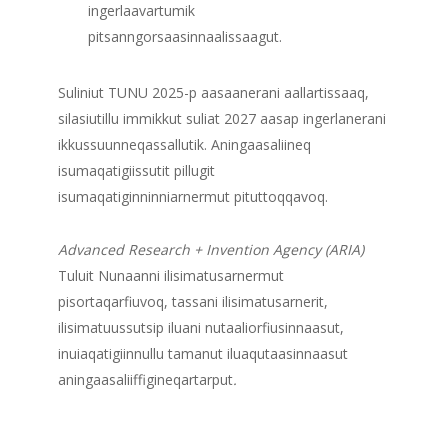
ingerlaavartumik
pitsanngorsaasinnaalissaagut.
Suliniut TUNU 2025-p aasaanerani aallartissaaq,
silasiutillu immikkut suliat 2027 aasap ingerlanerani
ikkussuunneqassallutik. Aningaasaliineq
isumaqatigiissutit pillugit
isumaqatiginninniarnermut pituttoqqavoq.
Advanced Research + Invention Agency (ARIA)
Tuluit Nunaanni ilisimatusarnermut
pisortaqarfiuvoq, tassani ilisimatusarnerit,
ilisimatuussutsip iluani nutaaliorfiusinnaasut,
inuiaqatigiinnullu tamanut iluaqutaasinnaasut
aningaasaliiffigineqartarput
.