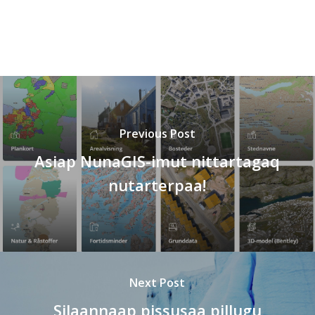
Previous Post
Asiap NunaGIS-imut nittartagaq
nutarterpaa!
Next Post
Silaannaap pissusaa pillugu