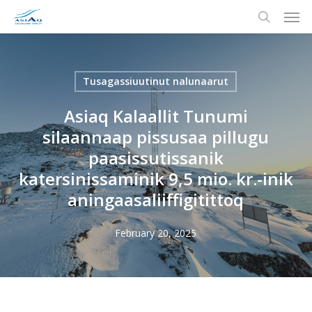
Men
Skip
to
search
main
content
Tusagassiuutinut nalunaarut
Asiaq Kalaallit Tunumi
silaannaap pissusaa pillugu
paasissutissanik
katersinissaminik 9,5 mio. kr.-inik
aningaasaliiffigitittoq
February 20, 2025