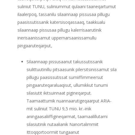
suliniut TUNU, suliniummut qulaani taaneqartumut
ilaalerpoq, tassanilu silaannaap pissusaa pillugu
paasissutissanik katersisoqassaaq, taakkualu
silaannaap pissusaa pillugu kalerrisaarutinik
inerisaanissamut uppernarsaanissamullu
pingaaruteqarput,
Silaannaap pissusaanut takussutissanik
siulittuutinillu pitsaasunik pilersitsinissamut sila
pillugu paasissutissat sumiiffimmeersut
pingaaruteqaraluaqisut, ullumikkut tunumi
silasiutit ikitsuinnaat pigineqarput.
Taamaattumik nuannaarutigeqaarput ARIA-
mit suliniut TUNU 9,5 mio. kr.-inik
aningaasaliiffigineqarmat, taamaalillutami
silasiutinik nutaalianik Nanortalimmiit
Ittoqqortoormiit tungaanut