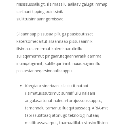
misissussallugit, ilisimasallu aallaavigalugit immap
sarfaani tipping pointsinik
siulittuisinnaanngornissaq.
Silaannaap pissusaa pillugu paasissutissat
katersorneqartut silaannaap pissusaannik
ilisimatusarnermut kalerrisaarutinillu
suliaqarnermut pingaaruteqaannaratik aamma
inuiaqatigiinnit, suliffeqarfinnit inuiaqatigiinnillu
pissarsiarineqarsinnaalissapput.
Kangiata sineriaani silasiutit nutaat
ilisimatuussutsimut sumiiffiullu nalaani
angalasartunut naleqartorujussuussapput,
tamannalu tamanut iluaqutaassaaq. ARIA-mit
tapiissutittaaq atorlugit teknologi nutaaq
misilittassavarput, taamaalilluta silasiorfitsinni