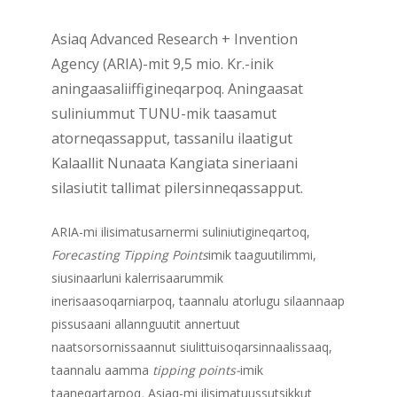
Asiaq
Advanced
Research
+
Invention
Agency
(ARIA)-mit
9,5
mio.
Kr.-inik
aningaasaliiffigineqarpoq.
Aningaasat
suliniummut
TUNU-mik
taasamut
atorneqassapput,
tassanilu
ilaatigut
Kalaallit
Nunaata
Kangiata
sineriaani
silasiutit
tallimat
pilersinneqassapput.
ARIA-mi ilisimatusarnermi suliniutigineqartoq,
Forecasting Tipping Points
imik taaguutilimmi,
siusinaarluni kalerrisaarummik
inerisaasoqarniarpoq, taannalu atorlugu silaannaap
pissusaani allannguutit annertuut
naatsorsornissaannut siulittuisoqarsinnaalissaaq,
taannalu aamma
tipping points-
imik
taaneqartarpoq
.
Asiaq-mi ilisimatuussutsikkut