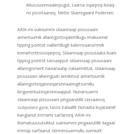
ikkussuisinnaalerpugut, taama oqarpoq Asiaq-
mi pisortaaneq, Mette Skarregaard Pedersen.
ARIA-mi suliniummi silaannaap pissusaani
annertuumik allanngortoqalertillugu imaluunniit
tipping pointsit nalilertillugit kalerrisaarummik
ineriartortitsisoqarpoq. Silaannaap pissusaata iluani
tipping pointsit tassaapput silaannaap pissusaani
allanngornerit navianaatip nalaanniittut, silaannaap
pissusaani allannguuti annikitsut annertuumik
allanngorteqqinneqarsinnaanngitsumillu
kingunerluuteqarsinnaapput. Nunarsuarmi
silaannaap pissusaani pingaarutilik tassaavoq
subpolare gyre
, tassa Kalaallit Nunaata kujataaniit
kangianut immami sarfarneq. ARIA-mi
ilisimatuussutsikkut suliniummi pingaarutillit ilagaat
immap sarfaanut sermersuarmullu sunniutit