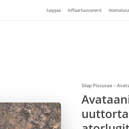
Saqqaa
Kiffaartuussinerit
Ilisimatusa
Silap Pissusaa – Ava
Avataan
uuttorta
atorlug