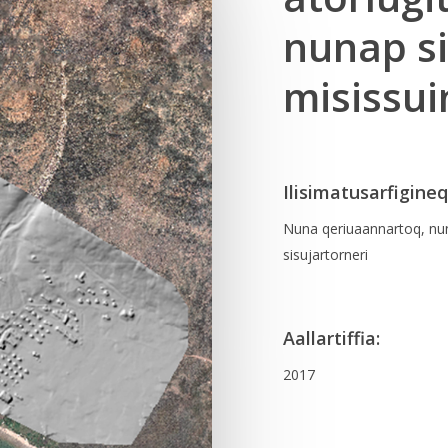
nunap si
misissu
Ilisimatusarfigineq
Nuna qeriuaannartoq, nu
sisujartorneri
Aallartiffia:
2017