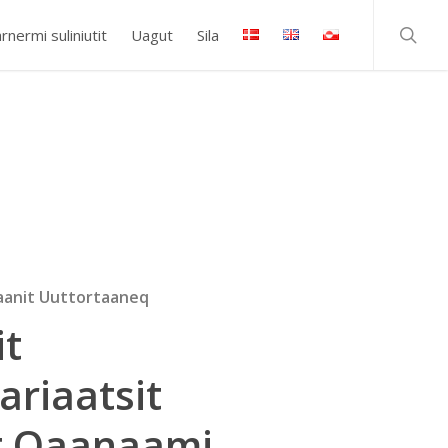
searc
rnermi suliniutit
Uagut
Sila
taanit Uuttortaaneq
it
ariaatsit
it Qaanaami