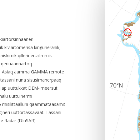
kiartorsinnaaneri
k kiviartornerisa kinguneranik,
niskimik qillerinertalimmik
a qeriuaannartoq
lugit, Asiaq aamma GAMMA remote
, tassani nuna sisusimanerpaaq
siap uuttukkat DEM-imeersut
malu uuttuinermi
-p misilittaalluni qaammataasamit
igineri uuttortassavaat. Tassani
ure Radar (DInSAR)