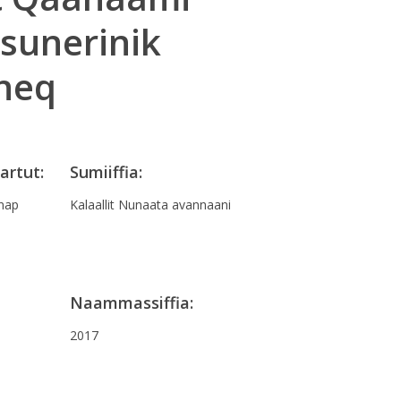
sunerinik
ineq
artut:
Sumiiffia:
nap
Kalaallit Nunaata avannaani
Naammassiffia:
2017