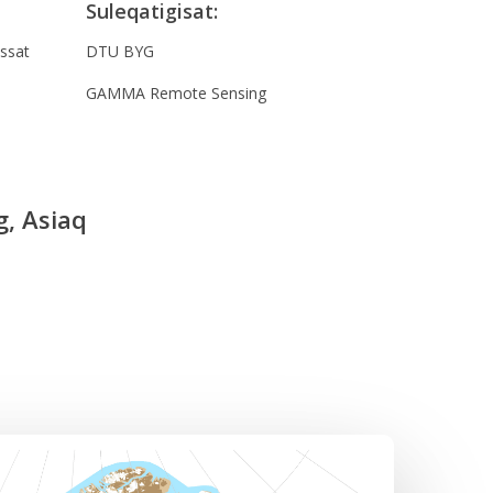
Suleqatigisat:
ssat
DTU BYG
GAMMA Remote Sensing
, Asiaq