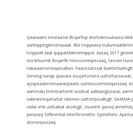
Qaanaami innutaasut illoqarfiup atortulersuutaasa nikik
aarleqqutigilersimavaat. Illut toqqaviisa malunnaatilimmi
toqqaviit ilaat quppartitilersimapput. Aasaq 2017 geotek
isorartuumik illoqarfik misissorneqassaaq, tassani nun
nalunaarsorneqassalluni. Paasissutissat ilaartorniar
Sensing nunap qaavata sisujartornera uuttortassavaat
ajoqutaalersinnaanerpaarlu sumiissusersineqassaaq. A
aammalu timmisartumit assilisat aallaavigissavai, aam
nalerarineqartartut nikinneri uuttortassallugit. GAMMA
radar-imit uuttukkat atorlugit, sisunerit qanoq annertut
periuseq Differential Interferometric Syntethetic Apert
atorneqassaaq.