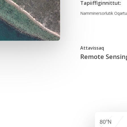
Tapiiffiginnittut:
Namminersorlutik Oqartu
Attavissaq
Remote Sensing