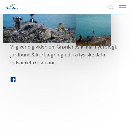
Men
Skip
to
search
main
content
Velkommen
Vi giver dig viden om Grønlands klima, hydrologi,
jordbund & kortlægning ud fra fysiske data
indsamlet i Grønland.