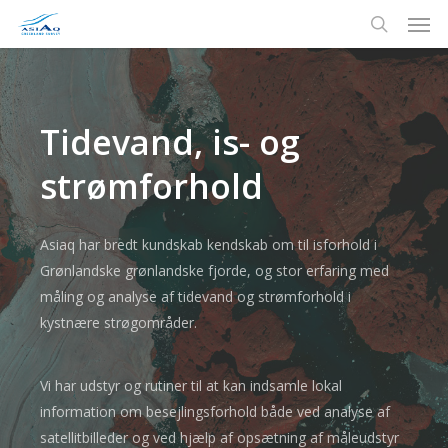
Men
Skip
to
search
main
content
Tidevand, is- og
strømforhold
Asiaq har bredt kundskab kendskab om til isforhold i
Grønlandske grønlandske fjorde, og stor erfaring med
måling og analyse af tidevand og strømforhold i
kystnære strøgområder.
Vi har udstyr og rutiner til at kan indsamle lokal
information om besejlingsforhold både ved analyse af
satellitbilleder og ved hjælp af opsætning af måleudstyr