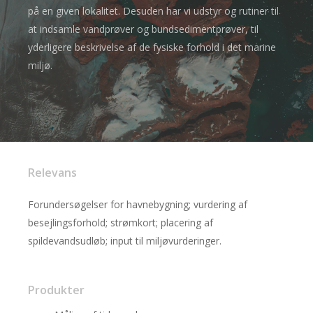
på en given lokalitet. Desuden har vi udstyr og rutiner til
at indsamle vandprøver og bundsedimentprøver, til
yderligere beskrivelse af de fysiske forhold i det marine
miljø.
Relevans
Forundersøgelser for havnebygning; vurdering af
besejlingsforhold; strømkort; placering af
spildevandsudløb; input til miljøvurderinger.
Produkter