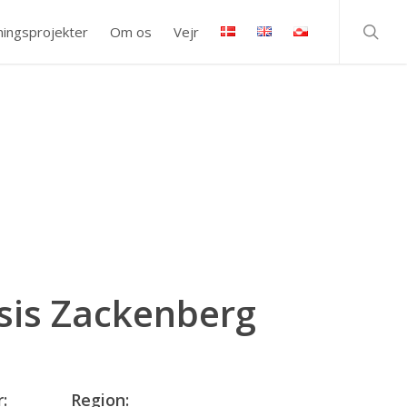
searc
ningsprojekter
Om os
Vejr
sis Zackenberg
:
Region: