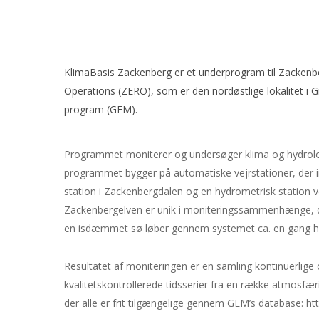
KlimaBasis Zackenberg er et underprogram til Zackenb
Operations (ZERO), som er den nordøstlige lokalitet i 
program (GEM).
Programmet moniterer og undersøger klima og hydrolog
programmet bygger på automatiske vejrstationer, der 
station i Zackenbergdalen og en hydrometrisk station 
Zackenbergelven er unik i moniteringssammenhænge, da
en isdæmmet sø løber gennem systemet ca. en gang hv
Resultatet af moniteringen er en samling kontinuerlige 
kvalitetskontrollerede tidsserier fra en række atmosfæ
der alle er frit tilgængelige gennem GEM’s database: ht