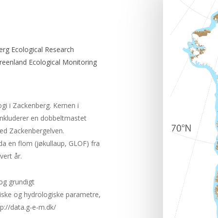
erg Ecological Research
Greenland Ecological Monitoring
i i Zackenberg. Kernen i
inkluderer en dobbeltmastet
ved Zackenbergelven.
 en flom (jøkullaup, GLOF) fra
ert år.
og grundigt
riske og hydrologiske parametre,
tp://data.g-e-m.dk/